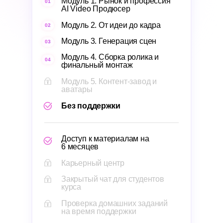
Модуль 1. Рынок и профессия
01
AI Video Продюсер
Модуль 2. От идеи до кадра
02
Модуль 3. Генерация сцен
03
Модуль 4. Сборка ролика и
04
финальный монтаж
Модуль 5. Контент-завод и
аватары
Без поддержки
Доступ к материалам на
6 месяцев
Карьерный центр
Закрытый чат для студентов
курса
Проверка домашних заданий
на время поддержки