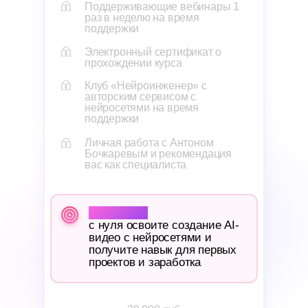
Поддерживающие вебинары 1
раз в неделю на время
поддержки
Электронный сертификат о
прохождении курса
Клуб «Нейроинженер» с
авторским сервисом с
нейросетями на время
поддержки
Личная работа с Антоном
Бочкаревым и рекомендация
вас как специалиста
Результат:
с нуля освоите создание AI-
видео с нейросетями и
получите навык для первых
проектов и заработка