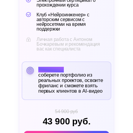
Электронный сертификат о
прохождении курса
Клуб «Нейроинженер» с
авторским сервисом с
нейросетями на время
поддержки
Личная работа с Антоном
Бочкаревым и рекомендация
вас как специалиста
Результат:
соберете портфолио из
реальных проектов, освоите
фриланс и сможете взять
первых клиентов в AI-видео
54 900 руб
43 900 руб.