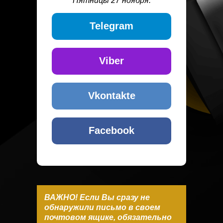
Пятницы 27 ноября.
Telegram
Viber
Vkontakte
Facebook
ВАЖНО! Если Вы сразу не
обнаружили письмо в своем
почтовом ящике, обязательно