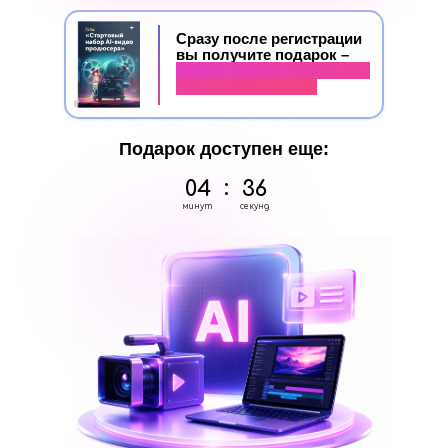
Сразу после регистрации
вы получите подарок –
гайд «Стартовый набор AI
видео-продюсера»
Подарок доступен еще:
:
04
35
минут
секунд