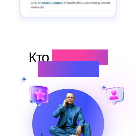
Кто
проводит
практикум