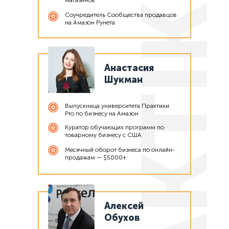
PRAKTIKI PR
магазинов
Соучредитель Сообщества продавцов
на Амазон Рунета
Анастасия
Шукман
Выпускница университета Практики
Pro по бизнесу на Амазон
Куратор обучающих программ по
товарному бизнесу с США
Месячный оборот бизнеса по онлайн-
продажам — $5000+
Алексей
Обухов