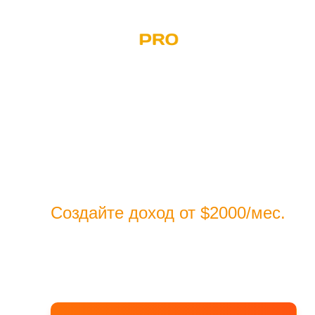
Практический экспресс-курс
Реальный биз
Создайте доход от $2000/мес.
на 
продаже товаров в США без знани
рекламного бюджета