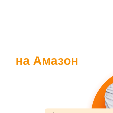
нес
на Амазон
удаленной
я английского и