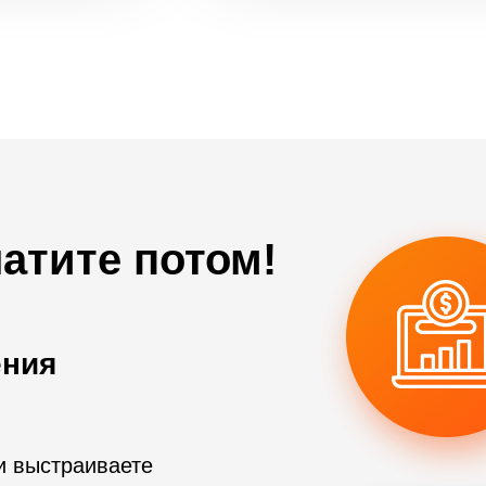
латите потом!
ения
и выстраиваете